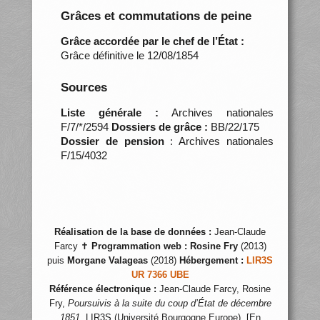
Grâces et commutations de peine
Grâce accordée par le chef de l’État :
Grâce définitive le 12/08/1854
Sources
Liste générale :
Archives nationales
F/7/*/2594
Dossiers de grâce :
BB/22/175
Dossier de pension
: Archives nationales
F/15/4032
Réalisation de la base de données :
Jean-Claude
Farcy ✝
Programmation web :
Rosine Fry
(2013)
puis
Morgane Valageas
(2018)
Hébergement :
LIR3S
UR 7366 UBE
Référence électronique :
Jean-Claude Farcy, Rosine
Fry,
Poursuivis à la suite du coup d’État de décembre
1851
, LIR3S (Université Bourgogne Europe), [En