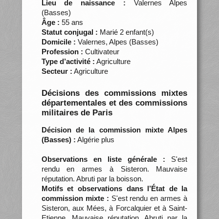
Lieu de naissance :
Valernes Alpes
(Basses)
Âge :
55 ans
Statut conjugal :
Marié 2 enfant(s)
Domicile :
Valernes, Alpes (Basses)
Profession :
Cultivateur
Type d’activité :
Agriculture
Secteur :
Agriculture
Décisions des commissions mixtes
départementales et des commissions
militaires de Paris
Décision de la commission mixte Alpes
(Basses) :
Algérie plus
Observations en liste générale :
S'est
rendu en armes à Sisteron. Mauvaise
réputation. Abruti par la boisson.
Motifs et observations dans l’État de la
commission mixte :
S'est rendu en armes à
Sisteron, aux Mées, à Forcalquier et à Saint-
Etienne. Mauvaise réputation. Abruti par la