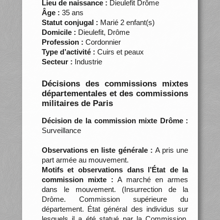
Lieu de naissance :
Dieulefit Drôme
Âge :
35 ans
Statut conjugal :
Marié 2 enfant(s)
Domicile :
Dieulefit, Drôme
Profession :
Cordonnier
Type d’activité :
Cuirs et peaux
Secteur :
Industrie
Décisions des commissions mixtes
départementales et des commissions
militaires de Paris
Décision de la commission mixte Drôme :
Surveillance
Observations en liste générale :
A pris une
part armée au mouvement.
Motifs et observations dans l’État de la
commission mixte :
A marché en armes
dans le mouvement. (Insurrection de la
Drôme. Commission supérieure du
département. État général des individus sur
lesquels il a été statué par la Commission,