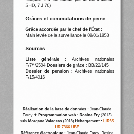
SHD, 7 J 70)
Grâces et commutations de peine
Grâce accordée par le chef de l’État :
Main levée de la surveillance le 08/01/1853
Sources
Liste générale :
Archives nationales
F/7/*/2594
Dossiers de grâce :
BB/22/145
Dossier de pension
: Archives nationales
F/15/4016
Réalisation de la base de données :
Jean-Claude
Farcy ✝
Programmation web :
Rosine Fry
(2013)
puis
Morgane Valageas
(2018)
Hébergement :
LIR3S
UR 7366 UBE
Référence électronique :
Jean-Claude Farcy, Rosine