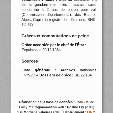
de la gendarmerie. Très mauvais sujet,
condamné à 2 ans de prison pour vol.
(Commission départementale des Basses
Alpes. Copie du registre des décisions, SHD,
7 J 67)
Grâces et commutations de peine
Grâce accordée par le chef de l’État :
Expulsion le 30/12/1854
Sources
Liste générale :
Archives nationales
F/7/*/2594
Dossiers de grâce :
BB/22/184
Réalisation de la base de données :
Jean-Claude
Farcy ✝
Programmation web :
Rosine Fry
(2013)
puis
Morgane Valageas
(2018)
Hébergement :
LIR3S