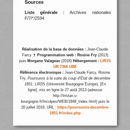
Sources
Liste générale :
Archives nationales
F/7/*/2594
Réalisation de la base de données :
Jean-Claude
Farcy ✝
Programmation web :
Rosine Fry
(2013)
puis
Morgane Valageas
(2018)
Hébergement :
LIR3S
UR 7366 UBE
Référence électronique :
Jean-Claude Farcy, Rosine
Fry,
Poursuivis à la suite du coup d’État de décembre
1851
, LIR3S (Université Bourgogne Europe), [En
ligne], mis en ligne le 27 août 2013 (adresse
http://tristan.u-
bourgogne.fr/Inculpes/WEB/1848_Index.html) puis le
20 juillet 2018, URL :
https://poursuivis-decembre-
1851.fr/index.php