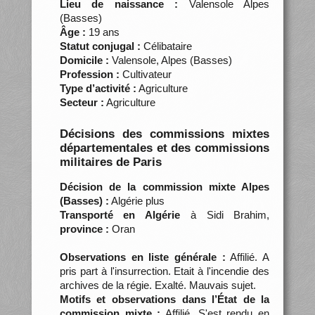
Lieu de naissance :
Valensole Alpes
(Basses)
Âge :
19 ans
Statut conjugal :
Célibataire
Domicile :
Valensole, Alpes (Basses)
Profession :
Cultivateur
Type d’activité :
Agriculture
Secteur :
Agriculture
Décisions des commissions mixtes
départementales et des commissions
militaires de Paris
Décision de la commission mixte Alpes
(Basses) :
Algérie plus
Transporté en Algérie
à Sidi Brahim,
province :
Oran
Observations en liste générale :
Affilié. A
pris part à l'insurrection. Etait à l'incendie des
archives de la régie. Exalté. Mauvais sujet.
Motifs et observations dans l’État de la
commission mixte :
Affilié. S'est rendu en