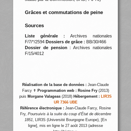
Grâces et commutations de peine
Sources
Liste générale :
Archives nationales
F/7/*/2594
Dossiers de grâce :
BB/30/466
Dossier de pension
: Archives nationales
F/15/4012
Réalisation de la base de données :
Jean-Claude
Farcy ✝
Programmation web :
Rosine Fry
(2013)
puis
Morgane Valageas
(2018)
Hébergement :
LIR3S
UR 7366 UBE
Référence électronique :
Jean-Claude Farcy, Rosine
Fry,
Poursuivis à la suite du coup d’État de décembre
1851
, LIR3S (Université Bourgogne Europe), [En
ligne], mis en ligne le 27 août 2013 (adresse