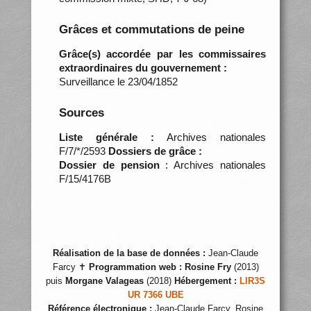
Grâces et commutations de peine
Grâce(s) accordée par les commissaires
extraordinaires du gouvernement :
Surveillance le 23/04/1852
Sources
Liste générale :
Archives nationales
F/7/*/2593
Dossiers de grâce :
Dossier de pension
: Archives nationales
F/15/4176B
Réalisation de la base de données :
Jean-Claude
Farcy ✝
Programmation web :
Rosine Fry
(2013)
puis
Morgane Valageas
(2018)
Hébergement :
LIR3S
UR 7366 UBE
Référence électronique :
Jean-Claude Farcy, Rosine