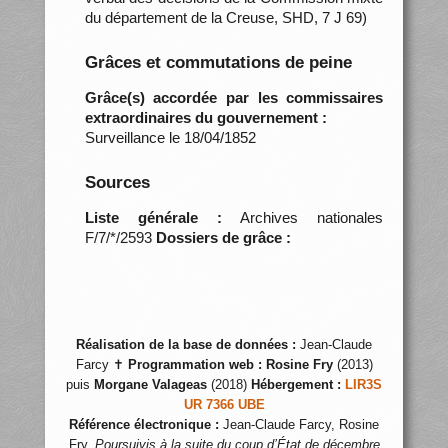
du département de la Creuse, SHD, 7 J 69)
Grâces et commutations de peine
Grâce(s) accordée par les commissaires
extraordinaires du gouvernement :
Surveillance le 18/04/1852
Sources
Liste générale :
Archives nationales
F/7/*/2593
Dossiers de grâce :
Réalisation de la base de données :
Jean-Claude
Farcy ✝
Programmation web :
Rosine Fry
(2013)
puis
Morgane Valageas
(2018)
Hébergement :
LIR3S
UR 7366 UBE
Référence électronique :
Jean-Claude Farcy, Rosine
Fry,
Poursuivis à la suite du coup d’État de décembre