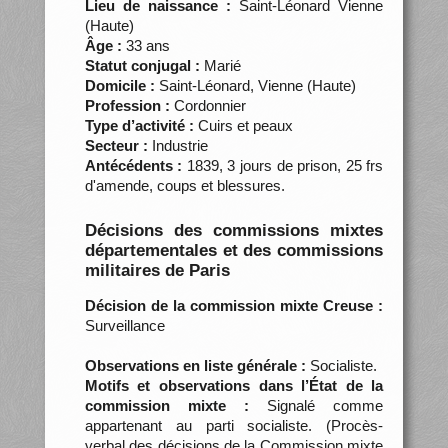
Lieu de naissance :
Saint-Léonard Vienne
(Haute)
Âge :
33 ans
Statut conjugal :
Marié
Domicile :
Saint-Léonard, Vienne (Haute)
Profession :
Cordonnier
Type d’activité :
Cuirs et peaux
Secteur :
Industrie
Antécédents :
1839, 3 jours de prison, 25 frs
d'amende, coups et blessures.
Décisions des commissions mixtes
départementales et des commissions
militaires de Paris
Décision de la commission mixte Creuse :
Surveillance
Observations en liste générale :
Socialiste.
Motifs et observations dans l’État de la
commission mixte :
Signalé comme
appartenant au parti socialiste. (Procès-
verbal des décisions de la Commission mixte