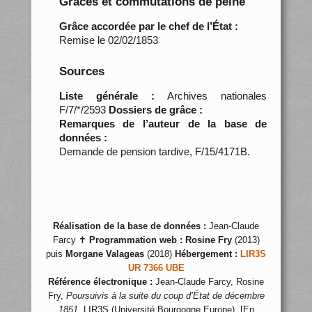
Grâces et commutations de peine
Grâce accordée par le chef de l’État :
Remise le 02/02/1853
Sources
Liste générale :
Archives nationales
F/7/*/2593
Dossiers de grâce :
Remarques de l’auteur de la base de
données :
Demande de pension tardive, F/15/4171B.
Réalisation de la base de données :
Jean-Claude
Farcy ✝
Programmation web :
Rosine Fry
(2013)
puis
Morgane Valageas
(2018)
Hébergement :
LIR3S
UR 7366 UBE
Référence électronique :
Jean-Claude Farcy, Rosine
Fry,
Poursuivis à la suite du coup d’État de décembre
1851
, LIR3S (Université Bourgogne Europe), [En