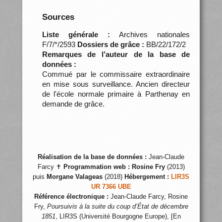
Sources
Liste générale :
Archives nationales
F/7/*/2593
Dossiers de grâce :
BB/22/172/2
Remarques de l’auteur de la base de
données :
Commué par le commissaire extraordinaire
en mise sous surveillance. Ancien directeur
de l'école normale primaire à Parthenay en
demande de grâce.
Réalisation de la base de données :
Jean-Claude
Farcy ✝
Programmation web :
Rosine Fry
(2013)
puis
Morgane Valageas
(2018)
Hébergement :
LIR3S
UR 7366 UBE
Référence électronique :
Jean-Claude Farcy, Rosine
Fry,
Poursuivis à la suite du coup d’État de décembre
1851
, LIR3S (Université Bourgogne Europe), [En