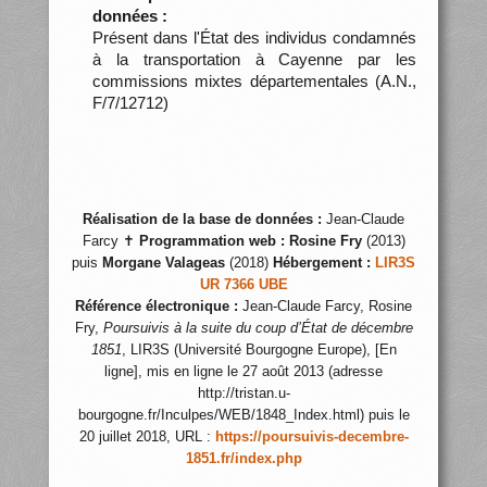
données :
Présent dans l'État des individus condamnés
à la transportation à Cayenne par les
commissions mixtes départementales (A.N.,
F/7/12712)
Réalisation de la base de données :
Jean-Claude
Farcy ✝
Programmation web :
Rosine Fry
(2013)
puis
Morgane Valageas
(2018)
Hébergement :
LIR3S
UR 7366 UBE
Référence électronique :
Jean-Claude Farcy, Rosine
Fry,
Poursuivis à la suite du coup d’État de décembre
1851
, LIR3S (Université Bourgogne Europe), [En
ligne], mis en ligne le 27 août 2013 (adresse
http://tristan.u-
bourgogne.fr/Inculpes/WEB/1848_Index.html) puis le
20 juillet 2018, URL :
https://poursuivis-decembre-
1851.fr/index.php