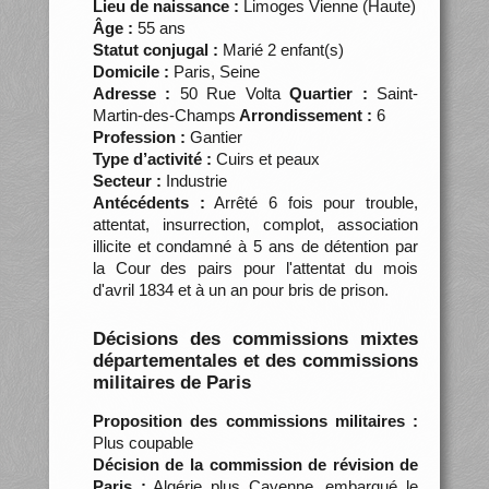
Lieu de naissance :
Limoges Vienne (Haute)
Âge :
55 ans
Statut conjugal :
Marié 2 enfant(s)
Domicile :
Paris, Seine
Adresse :
50 Rue Volta
Quartier :
Saint-
Martin-des-Champs
Arrondissement :
6
Profession :
Gantier
Type d’activité :
Cuirs et peaux
Secteur :
Industrie
Antécédents :
Arrêté 6 fois pour trouble,
attentat, insurrection, complot, association
illicite et condamné à 5 ans de détention par
la Cour des pairs pour l'attentat du mois
d'avril 1834 et à un an pour bris de prison.
Décisions des commissions mixtes
départementales et des commissions
militaires de Paris
Proposition des commissions militaires :
Plus coupable
Décision de la commission de révision de
Paris :
Algérie plus Cayenne, embarqué le