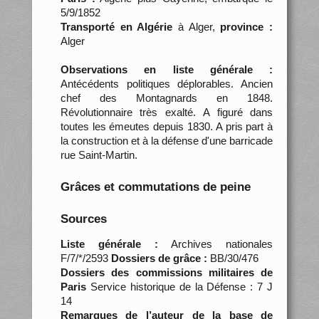
5/9/1852
Transporté en Algérie
à Alger,
province :
Alger
Observations en liste générale :
Antécédents politiques déplorables. Ancien
chef des Montagnards en 1848.
Révolutionnaire très exalté. A figuré dans
toutes les émeutes depuis 1830. A pris part à
la construction et à la défense d'une barricade
rue Saint-Martin.
Grâces et commutations de peine
Sources
Liste générale :
Archives nationales
F/7/*/2593
Dossiers de grâce :
BB/30/476
Dossiers des commissions militaires de
Paris
Service historique de la Défense : 7 J
14
Remarques de l’auteur de la base de