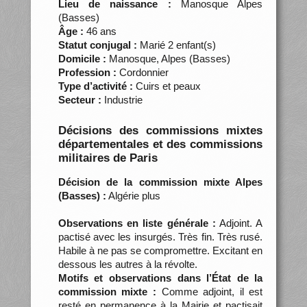
Lieu de naissance :
Manosque Alpes
(Basses)
Âge :
46 ans
Statut conjugal :
Marié 2 enfant(s)
Domicile :
Manosque, Alpes (Basses)
Profession :
Cordonnier
Type d’activité :
Cuirs et peaux
Secteur :
Industrie
Décisions des commissions mixtes
départementales et des commissions
militaires de Paris
Décision de la commission mixte Alpes
(Basses) :
Algérie plus
Observations en liste générale :
Adjoint. A
pactisé avec les insurgés. Très fin. Très rusé.
Habile à ne pas se compromettre. Excitant en
dessous les autres à la révolte.
Motifs et observations dans l’État de la
commission mixte :
Comme adjoint, il est
resté en permanence à la Mairie et pactisait