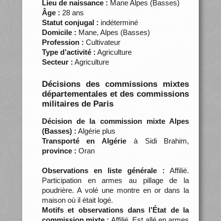
Lieu de naissance :
Mane Alpes (Basses)
Âge :
28 ans
Statut conjugal :
indéterminé
Domicile :
Mane, Alpes (Basses)
Profession :
Cultivateur
Type d’activité :
Agriculture
Secteur :
Agriculture
Décisions des commissions mixtes
départementales et des commissions
militaires de Paris
Décision de la commission mixte Alpes
(Basses) :
Algérie plus
Transporté en Algérie
à Sidi Brahim,
province :
Oran
Observations en liste générale :
Affilié.
Participation en armes au pillage de la
poudrière. A volé une montre en or dans la
maison où il était logé.
Motifs et observations dans l’État de la
commission mixte :
Affilié. Est allé en armes