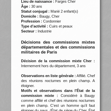
Lieu de naissance :
Farges Cher
Âge :
30 ans
Statut conjugal :
Marié 2 enfant(s)
Domicile :
Baugy, Cher
Profession :
Cordonnier
Type d’activité :
Cuirs et peaux
Secteur :
Industrie
Décisions des commissions mixtes
départementales et des commissions
militaires de Paris
Décision de la commission mixte Cher :
Internement hors du département, 3 ans
Observations en liste générale :
Affilié. Chef
des réunions nocturnes en plein champ. A
éloigner.
Motifs et observations dans l’État de la
commission mixte :
Considéré à Baugy
comme affilié et chef des réunions nocturnes
en plein champ. C'est un homme qu'il faut
éloigner du pays. (État de siège du Cher. État