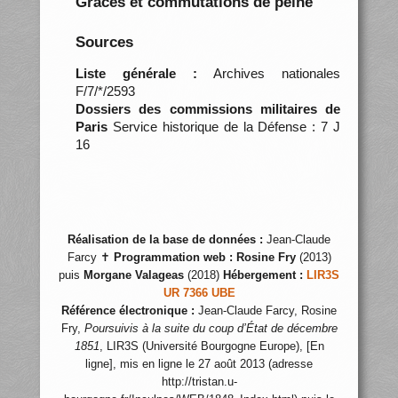
Grâces et commutations de peine
Sources
Liste générale :
Archives nationales
F/7/*/2593
Dossiers des commissions militaires de
Paris
Service historique de la Défense : 7 J
16
Réalisation de la base de données :
Jean-Claude
Farcy ✝
Programmation web :
Rosine Fry
(2013)
puis
Morgane Valageas
(2018)
Hébergement :
LIR3S
UR 7366 UBE
Référence électronique :
Jean-Claude Farcy, Rosine
Fry,
Poursuivis à la suite du coup d’État de décembre
1851
, LIR3S (Université Bourgogne Europe), [En
ligne], mis en ligne le 27 août 2013 (adresse
http://tristan.u-