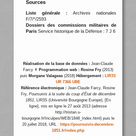
Sources
Liste générale :
Archives nationales
F/7/*/2593
Dossiers des commissions militaires de
Paris
Service historique de la Défense : 7 J 6
Réalisation de la base de données :
Jean-Claude
Farcy ✝
Programmation web :
Rosine Fry
(2013)
puis
Morgane Valageas
(2018)
Hébergement :
LIR3S
UR 7366 UBE
Référence électronique :
Jean-Claude Farcy, Rosine
Fry,
Poursuivis à la suite du coup d’État de décembre
1851
, LIR3S (Université Bourgogne Europe), [En
ligne], mis en ligne le 27 août 2013 (adresse
http://tristan.u-
bourgogne.fr/Inculpes/WEB/1848_Index.html) puis le
20 juillet 2018, URL :
https://poursuivis-decembre-
1851.fr/index.php