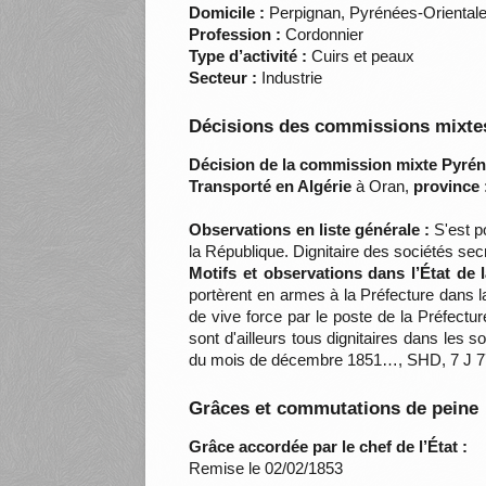
Domicile :
Perpignan, Pyrénées-Oriental
Profession :
Cordonnier
Type d’activité :
Cuirs et peaux
Secteur :
Industrie
Décisions des commissions mixtes
Décision de la commission mixte Pyrén
Transporté en Algérie
à Oran,
province 
Observations en liste générale :
S'est po
la République. Dignitaire des sociétés sec
Motifs et observations dans l’État de
portèrent en armes à la Préfecture dans la
de vive force par le poste de la Préfectur
sont d'ailleurs tous dignitaires dans les
du mois de décembre 1851…, SHD, 7 J 7
Grâces et commutations de peine
Grâce accordée par le chef de l’État :
Remise le 02/02/1853