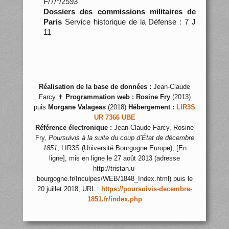
F/7/*/2593
Dossiers des commissions militaires de
Paris
Service historique de la Défense : 7 J
11
Réalisation de la base de données :
Jean-Claude
Farcy ✝
Programmation web :
Rosine Fry
(2013)
puis
Morgane Valageas
(2018)
Hébergement :
LIR3S
UR 7366 UBE
Référence électronique :
Jean-Claude Farcy, Rosine
Fry,
Poursuivis à la suite du coup d’État de décembre
1851
, LIR3S (Université Bourgogne Europe), [En
ligne], mis en ligne le 27 août 2013 (adresse
http://tristan.u-
bourgogne.fr/Inculpes/WEB/1848_Index.html) puis le
20 juillet 2018, URL :
https://poursuivis-decembre-
1851.fr/index.php