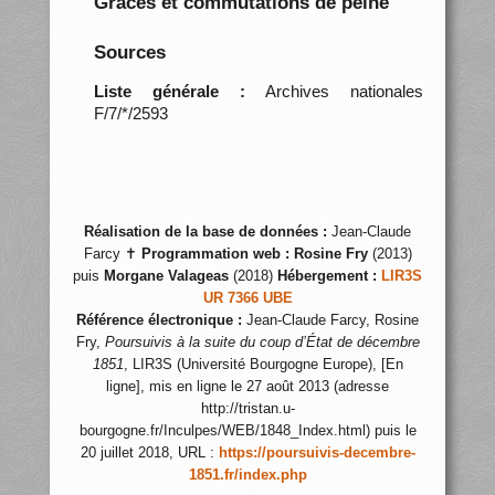
Grâces et commutations de peine
Sources
Liste générale :
Archives nationales
F/7/*/2593
Réalisation de la base de données :
Jean-Claude
Farcy ✝
Programmation web :
Rosine Fry
(2013)
puis
Morgane Valageas
(2018)
Hébergement :
LIR3S
UR 7366 UBE
Référence électronique :
Jean-Claude Farcy, Rosine
Fry,
Poursuivis à la suite du coup d’État de décembre
1851
, LIR3S (Université Bourgogne Europe), [En
ligne], mis en ligne le 27 août 2013 (adresse
http://tristan.u-
bourgogne.fr/Inculpes/WEB/1848_Index.html) puis le
20 juillet 2018, URL :
https://poursuivis-decembre-
1851.fr/index.php