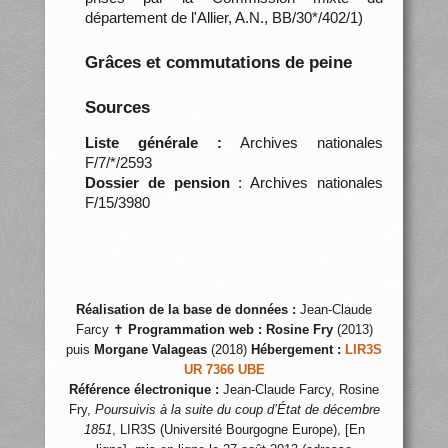
département de l'Allier, A.N., BB/30*/402/1)
Grâces et commutations de peine
Sources
Liste générale :
Archives nationales
F/7/*/2593
Dossier de pension
: Archives nationales
F/15/3980
Réalisation de la base de données :
Jean-Claude
Farcy ✝
Programmation web :
Rosine Fry
(2013)
puis
Morgane Valageas
(2018)
Hébergement :
LIR3S
UR 7366 UBE
Référence électronique :
Jean-Claude Farcy, Rosine
Fry,
Poursuivis à la suite du coup d’État de décembre
1851
, LIR3S (Université Bourgogne Europe), [En