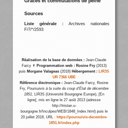
Grâces et commutations de peine
Sources
Liste générale :
Archives nationales
F/7/*/2593
Réalisation de la base de données :
Jean-Claude
Farcy ✝
Programmation web :
Rosine Fry
(2013)
puis
Morgane Valageas
(2018)
Hébergement :
LIR3S
UR 7366 UBE
Référence électronique :
Jean-Claude Farcy, Rosine
Fry,
Poursuivis à la suite du coup d’État de décembre
1851
, LIR3S (Université Bourgogne Europe), [En
ligne], mis en ligne le 27 août 2013 (adresse
http://tristan.u-
bourgogne.fr/Inculpes/WEB/1848_Index.html) puis le
20 juillet 2018, URL :
https://poursuivis-decembre-
1851.fr/index.php