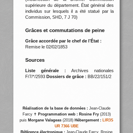
supérieure du département. État général des
individus sur lesquels il a été statué par la
Commission, SHD, 7 J 70)
Grâces et commutations de peine
Grâce accordée par le chef de l’État :
Remise le 02/02/1853
Sources
Liste générale :
Archives nationales
F/7/*/2593
Dossiers de grâce :
BB/22/151/2
Réalisation de la base de données :
Jean-Claude
Farcy ✝
Programmation web :
Rosine Fry
(2013)
puis
Morgane Valageas
(2018)
Hébergement :
LIR3S
UR 7366 UBE
Référence électronique :
Jean-Claude Farcy, Rosine