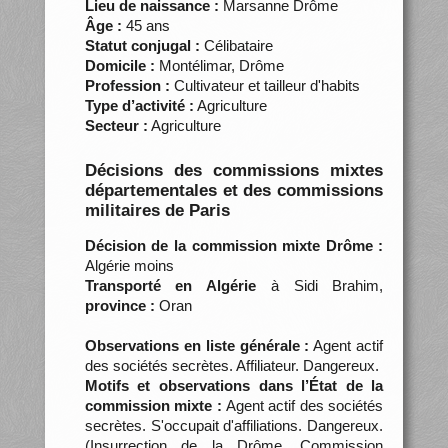
Lieu de naissance :
Marsanne Drôme
Âge :
45 ans
Statut conjugal :
Célibataire
Domicile :
Montélimar, Drôme
Profession :
Cultivateur et tailleur d'habits
Type d’activité :
Agriculture
Secteur :
Agriculture
Décisions des commissions mixtes
départementales et des commissions
militaires de Paris
Décision de la commission mixte Drôme :
Algérie moins
Transporté en Algérie
à Sidi Brahim,
province :
Oran
Observations en liste générale :
Agent actif
des sociétés secrètes. Affiliateur. Dangereux.
Motifs et observations dans l’État de la
commission mixte :
Agent actif des sociétés
secrètes. S'occupait d'affiliations. Dangereux.
(Insurrection de la Drôme. Commission