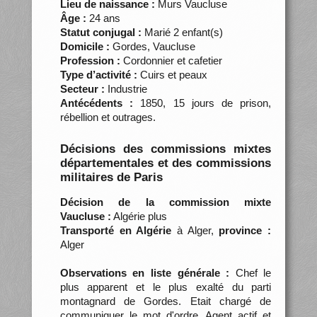
Lieu de naissance :
Murs Vaucluse
Âge :
24 ans
Statut conjugal :
Marié 2 enfant(s)
Domicile :
Gordes, Vaucluse
Profession :
Cordonnier et cafetier
Type d’activité :
Cuirs et peaux
Secteur :
Industrie
Antécédents :
1850, 15 jours de prison,
rébellion et outrages.
Décisions des commissions mixtes
départementales et des commissions
militaires de Paris
Décision de la commission mixte
Vaucluse :
Algérie plus
Transporté en Algérie
à Alger,
province :
Alger
Observations en liste générale :
Chef le
plus apparent et le plus exalté du parti
montagnard de Gordes. Etait chargé de
communiquer le mot d'ordre. Agent actif et