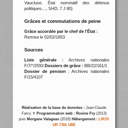
Vaucluse. État nominatif des détenus
politiques…, SHD, 7 J 80)
Grâces et commutations de peine
Grâce accordée par le chef de l’État :
Remise le 02/02/1853
Sources
Liste générale :
Archives nationales
F/7/*/2593
Dossiers de grâce :
BB/22/161/1
Dossier de pension
: Archives nationales
F/15/4107
Réalisation de la base de données :
Jean-Claude
Farcy ✝
Programmation web :
Rosine Fry
(2013)
puis
Morgane Valageas
(2018)
Hébergement :
LIR3S
UR 7366 UBE