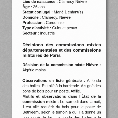
Lieu de naissance :
Clamecy Nièvre
Âge :
36 ans
Statut conjugal :
Marié 1 enfant(s)
Domicile :
Clamecy, Nièvre
Profession :
Cordonnier
Type d’activité :
Cuirs et peaux
Secteur :
Industrie
Décisions des commissions mixtes
départementales et des commissions
militaires de Paris
Décision de la commission mixte Nièvre :
Algérie moins
Observations en liste générale :
A fondu
des balles. Est allé à la barricade. A signé des
bons de bois pour un poste. Affilié.
Motifs et observations dans l’État de la
commission mixte :
Le samedi dans la nuit,
il est allé requérir du bois pour le poste de
Bethléem, selon le témoin à qui il a donné un
bon signé de lui. Il a fondu des balles à la