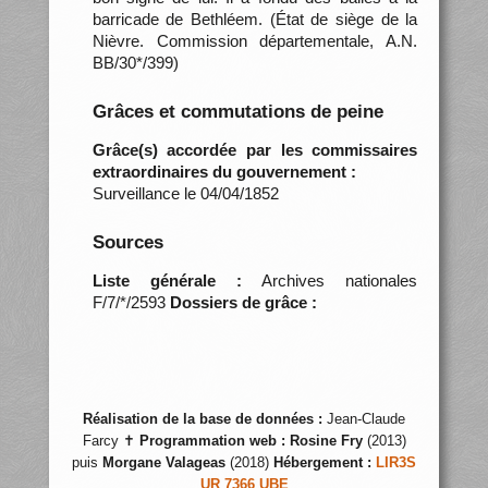
barricade de Bethléem. (État de siège de la
Nièvre. Commission départementale, A.N.
BB/30*/399)
Grâces et commutations de peine
Grâce(s) accordée par les commissaires
extraordinaires du gouvernement :
Surveillance le 04/04/1852
Sources
Liste générale :
Archives nationales
F/7/*/2593
Dossiers de grâce :
Réalisation de la base de données :
Jean-Claude
Farcy ✝
Programmation web :
Rosine Fry
(2013)
puis
Morgane Valageas
(2018)
Hébergement :
LIR3S
UR 7366 UBE