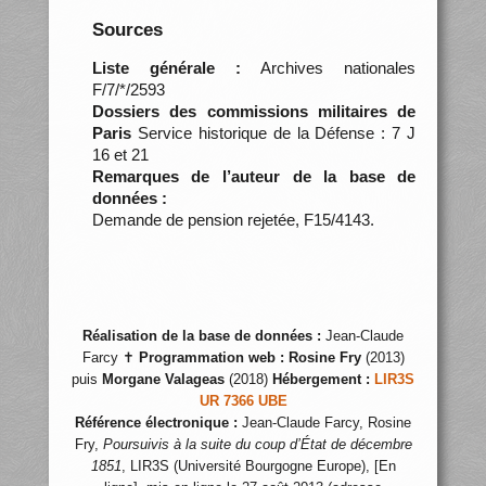
Sources
Liste générale :
Archives nationales
F/7/*/2593
Dossiers des commissions militaires de
Paris
Service historique de la Défense : 7 J
16 et 21
Remarques de l’auteur de la base de
données :
Demande de pension rejetée, F15/4143.
Réalisation de la base de données :
Jean-Claude
Farcy ✝
Programmation web :
Rosine Fry
(2013)
puis
Morgane Valageas
(2018)
Hébergement :
LIR3S
UR 7366 UBE
Référence électronique :
Jean-Claude Farcy, Rosine
Fry,
Poursuivis à la suite du coup d’État de décembre
1851
, LIR3S (Université Bourgogne Europe), [En