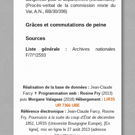
(Procès-verbal de la commission mixte du
Var, A.N., BB/30/398)
Grâces et commutations de peine
Sources
Liste générale :
Archives nationales
F/7/*/2593
Réalisation de la base de données :
Jean-Claude
Farcy ✝
Programmation web :
Rosine Fry
(2013)
puis
Morgane Valageas
(2018)
Hébergement :
LIR3S
UR 7366 UBE
Référence électronique :
Jean-Claude Farcy, Rosine
Fry,
Poursuivis à la suite du coup d’État de décembre
1851
, LIR3S (Université Bourgogne Europe), [En
ligne], mis en ligne le 27 août 2013 (adresse