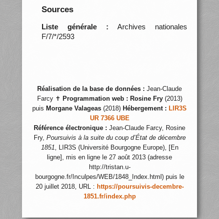
Sources
Liste générale :
Archives nationales
F/7/*/2593
Réalisation de la base de données :
Jean-Claude
Farcy ✝
Programmation web :
Rosine Fry
(2013)
puis
Morgane Valageas
(2018)
Hébergement :
LIR3S
UR 7366 UBE
Référence électronique :
Jean-Claude Farcy, Rosine
Fry,
Poursuivis à la suite du coup d’État de décembre
1851
, LIR3S (Université Bourgogne Europe), [En
ligne], mis en ligne le 27 août 2013 (adresse
http://tristan.u-
bourgogne.fr/Inculpes/WEB/1848_Index.html) puis le
20 juillet 2018, URL :
https://poursuivis-decembre-
1851.fr/index.php