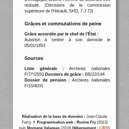
redouté. (Décisions de la commission
supérieure de l'Hérault, SHD, 7 J 72)
Grâces et commutations de peine
Grâce accordée par le chef de l’État :
Autorisé à rentrer à son domicile le
05/01/1853
Sources
Liste générale :
Archives nationales
F/7/*/2593
Dossiers de grâce :
BB/22/144
Dossier de pension
: Archives nationales
F/15/4031
Réalisation de la base de données :
Jean-Claude
Farcy ✝
Programmation web :
Rosine Fry
(2013)
puis
Morgane Valageas
(2018)
Hébergement :
LIR3S