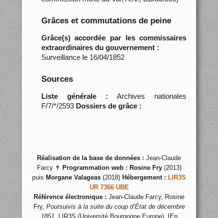
Grâces et commutations de peine
Grâce(s) accordée par les commissaires
extraordinaires du gouvernement :
Surveillance le 16/04/1852
Sources
Liste générale :
Archives nationales
F/7/*/2593
Dossiers de grâce :
Réalisation de la base de données :
Jean-Claude
Farcy ✝
Programmation web :
Rosine Fry
(2013)
puis
Morgane Valageas
(2018)
Hébergement :
LIR3S
UR 7366 UBE
Référence électronique :
Jean-Claude Farcy, Rosine
Fry,
Poursuivis à la suite du coup d’État de décembre
1851
, LIR3S (Université Bourgogne Europe), [En