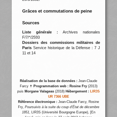
Grâces et commutations de peine
Sources
Liste générale :
Archives nationales
F/7/*/2593
Dossiers des commissions militaires de
Paris
Service historique de la Défense : 7 J
11 et 14
Réalisation de la base de données :
Jean-Claude
Farcy ✝
Programmation web :
Rosine Fry
(2013)
puis
Morgane Valageas
(2018)
Hébergement :
LIR3S
UR 7366 UBE
Référence électronique :
Jean-Claude Farcy, Rosine
Fry,
Poursuivis à la suite du coup d’État de décembre
1851
, LIR3S (Université Bourgogne Europe), [En