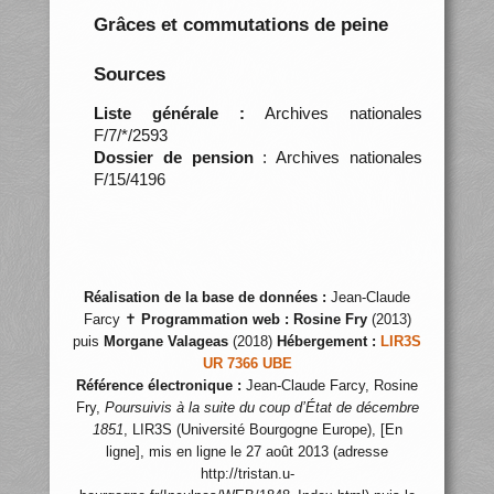
Grâces et commutations de peine
Sources
Liste générale :
Archives nationales
F/7/*/2593
Dossier de pension
: Archives nationales
F/15/4196
Réalisation de la base de données :
Jean-Claude
Farcy ✝
Programmation web :
Rosine Fry
(2013)
puis
Morgane Valageas
(2018)
Hébergement :
LIR3S
UR 7366 UBE
Référence électronique :
Jean-Claude Farcy, Rosine
Fry,
Poursuivis à la suite du coup d’État de décembre
1851
, LIR3S (Université Bourgogne Europe), [En
ligne], mis en ligne le 27 août 2013 (adresse
http://tristan.u-