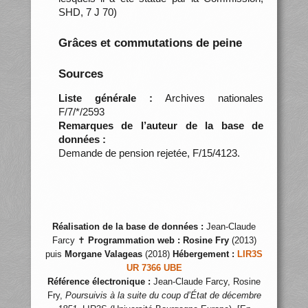
SHD, 7 J 70)
Grâces et commutations de peine
Sources
Liste générale :
Archives nationales
F/7/*/2593
Remarques de l’auteur de la base de
données :
Demande de pension rejetée, F/15/4123.
Réalisation de la base de données :
Jean-Claude
Farcy ✝
Programmation web :
Rosine Fry
(2013)
puis
Morgane Valageas
(2018)
Hébergement :
LIR3S
UR 7366 UBE
Référence électronique :
Jean-Claude Farcy, Rosine
Fry,
Poursuivis à la suite du coup d’État de décembre