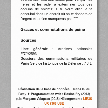
frères et les aider à exterminer tous ces
coquins de soldats; si tu veux aller, je te
conduirai dans un endroit où on te donnera de
l'argent et tu n'en manqueras pas '"""
Grâces et commutations de peine
Sources
Liste générale :
Archives nationales
F/7/*/2593
Dossiers des commissions militaires de
Paris
Service historique de la Défense : 7 J 1
Réalisation de la base de données :
Jean-Claude
Farcy ✝
Programmation web :
Rosine Fry
(2013)
puis
Morgane Valageas
(2018)
Hébergement :
LIR3S
UR 7366 UBE