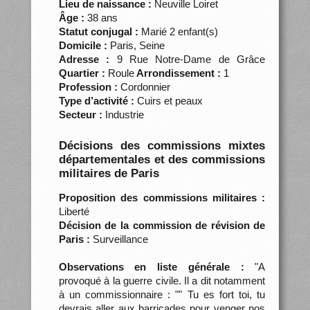
Lieu de naissance :
Neuville Loiret
Âge :
38 ans
Statut conjugal :
Marié 2 enfant(s)
Domicile :
Paris, Seine
Adresse :
9 Rue Notre-Dame de Grâce
Quartier :
Roule
Arrondissement :
1
Profession :
Cordonnier
Type d’activité :
Cuirs et peaux
Secteur :
Industrie
Décisions des commissions mixtes
départementales et des commissions
militaires de Paris
Proposition des commissions militaires :
Liberté
Décision de la commission de révision de
Paris :
Surveillance
Observations en liste générale :
"A
provoqué à la guerre civile. Il a dit notamment
à un commissionnaire : "" Tu es fort toi, tu
devrais aller aux barricades pour venger nos