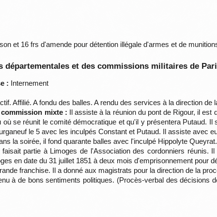
n et 16 frs d'amende pour détention illégale d'armes et de munition
 départementales et des commissions militaires de Par
e :
Internement
tif. Affilié. A fondu des balles. A rendu des services à la direction d
a commission mixte :
Il assiste à la réunion du pont de Rigour, il es
ieu où se réunit le comité démocratique et qu'il y présentera Putaud. Il
urganeuf le 5 avec les inculpés Constant et Putaud. Il assiste avec 
ans la soirée, il fond quarante balles avec l'inculpé Hippolyte Queyrat
faisait partie à Limoges de l'Association des cordonniers réunis. Il 
oges en date du 31 juillet 1851 à deux mois d'emprisonnement pour dé
rande franchise. Il a donné aux magistrats pour la direction de la pro
evenu à de bons sentiments politiques. (Procès-verbal des décisions