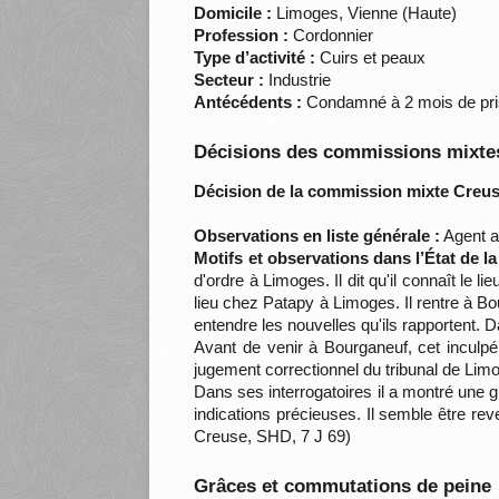
Domicile :
Limoges, Vienne (Haute)
Profession :
Cordonnier
Type d’activité :
Cuirs et peaux
Secteur :
Industrie
Antécédents :
Condamné à 2 mois de priso
Décisions des commissions mixtes
Décision de la commission mixte Creus
Observations en liste générale :
Agent ac
Motifs et observations dans l’État de l
d'ordre à Limoges. Il dit qu'il connaît le l
lieu chez Patapy à Limoges. Il rentre à Bo
entendre les nouvelles qu'ils rapportent. D
Avant de venir à Bourganeuf, cet inculpé 
jugement correctionnel du tribunal de Lim
Dans ses interrogatoires il a montré une g
indications précieuses. Il semble être r
Creuse, SHD, 7 J 69)
Grâces et commutations de peine