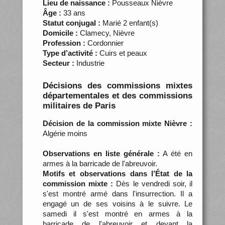
Lieu de naissance :
Pousseaux Nièvre
Âge :
33 ans
Statut conjugal :
Marié 2 enfant(s)
Domicile :
Clamecy, Nièvre
Profession :
Cordonnier
Type d’activité :
Cuirs et peaux
Secteur :
Industrie
Décisions des commissions mixtes
départementales et des commissions
militaires de Paris
Décision de la commission mixte Nièvre :
Algérie moins
Observations en liste générale :
A été en
armes à la barricade de l'abreuvoir.
Motifs et observations dans l’État de la
commission mixte :
Dès le vendredi soir, il
s'est montré armé dans l'insurrection. Il a
engagé un de ses voisins à le suivre. Le
samedi il s'est montré en armes à la
barricade de l'abreuvoir et devant la