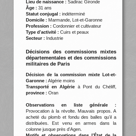
Lieu de naissance :
Sadirac Gironde
Âge :
31 ans
Statut conjugal :
indéterminé
Domicile :
Marmande, Lot-et-Garonne
Profession :
Cordonnier et cultivateur
Type d’activité :
Cuirs et peaux
Secteur :
Industrie
Décisions des commissions mixtes
départementales et des commissions
militaires de Paris
Décision de la commission mixte Lot-et-
Garonne :
Algérie moins
Transporté en Algérie
à Pont du Chéliff,
province :
Oran
Observations en liste générale :
Provocation à la révolte. Mauvais propos. A
acheté du plomb et fondu des balles qu'il a
distribuées. Est venu en armes dans la
colonne jusque près d'Agen.
Motifs et observations dans l’État de la