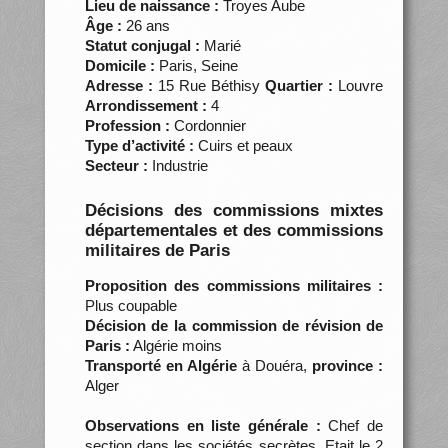
Lieu de naissance :
Troyes Aube
Âge :
26 ans
Statut conjugal :
Marié
Domicile :
Paris, Seine
Adresse :
15 Rue Béthisy
Quartier :
Louvre
Arrondissement :
4
Profession :
Cordonnier
Type d’activité :
Cuirs et peaux
Secteur :
Industrie
Décisions des commissions mixtes
départementales et des commissions
militaires de Paris
Proposition des commissions militaires :
Plus coupable
Décision de la commission de révision de
Paris :
Algérie moins
Transporté en Algérie
à Douéra,
province :
Alger
Observations en liste générale :
Chef de
section dans les sociétés secrètes. Etait le 2