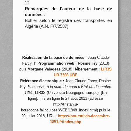
12
Remarques de l’auteur de la base de
données :
Bottier selon le registre des transportés en
Algérie (A.N. F/7/2587).
Réalisation de la base de données :
Jean-Claude
Farcy ✝
Programmation web :
Rosine Fry
(2013)
puis
Morgane Valageas
(2018)
Hébergement :
LIR3S
UR 7366 UBE
Référence électronique :
Jean-Claude Farcy, Rosine
Fry,
Poursuivis à la suite du coup d’État de décembre
1851
, LIR3S (Université Bourgogne Europe), [En
ligne], mis en ligne le 27 août 2013 (adresse
http://tristan.u-
bourgogne.fr/Inculpes/WEB/1848_Index.html) puis le
20 juillet 2018, URL :
https://poursuivis-decembre-
1851.fr/index.php