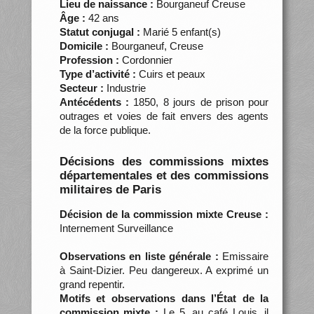
Lieu de naissance :
Bourganeuf Creuse
Âge :
42 ans
Statut conjugal :
Marié 5 enfant(s)
Domicile :
Bourganeuf, Creuse
Profession :
Cordonnier
Type d’activité :
Cuirs et peaux
Secteur :
Industrie
Antécédents :
1850, 8 jours de prison pour
outrages et voies de fait envers des agents
de la force publique.
Décisions des commissions mixtes
départementales et des commissions
militaires de Paris
Décision de la commission mixte Creuse :
Internement Surveillance
Observations en liste générale :
Emissaire
à Saint-Dizier. Peu dangereux. A exprimé un
grand repentir.
Motifs et observations dans l’État de la
commission mixte :
Le 5, au café Louis, il