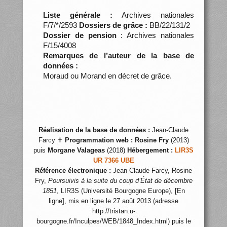
Liste générale :
Archives nationales
F/7/*/2593
Dossiers de grâce :
BB/22/131/2
Dossier de pension
: Archives nationales
F/15/4008
Remarques de l’auteur de la base de
données :
Moraud ou Morand en décret de grâce.
Réalisation de la base de données :
Jean-Claude
Farcy ✝
Programmation web :
Rosine Fry
(2013)
puis
Morgane Valageas
(2018)
Hébergement :
LIR3S
UR 7366 UBE
Référence électronique :
Jean-Claude Farcy, Rosine
Fry,
Poursuivis à la suite du coup d’État de décembre
1851
, LIR3S (Université Bourgogne Europe), [En
ligne], mis en ligne le 27 août 2013 (adresse
http://tristan.u-
bourgogne.fr/Inculpes/WEB/1848_Index.html) puis le