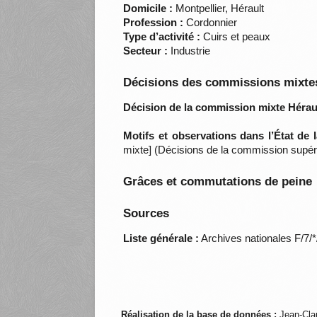
Domicile :
Montpellier, Hérault
Profession :
Cordonnier
Type d’activité :
Cuirs et peaux
Secteur :
Industrie
Décisions des commissions mixtes
Décision de la commission mixte Héraul
Motifs et observations dans l’État de
mixte] (Décisions de la commission supéri
Grâces et commutations de peine
Sources
Liste générale :
Archives nationales F/7/
Réalisation de la base de données :
Jean-Cla