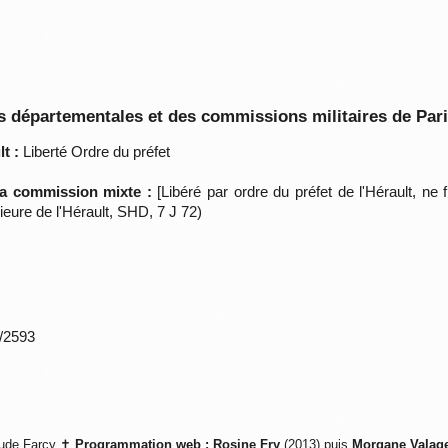
 départementales et des commissions militaires de Par
t :
Liberté Ordre du préfet
 la commission mixte :
[Libéré par ordre du préfet de l'Hérault, ne
eure de l'Hérault, SHD, 7 J 72)
*/2593
ude Farcy ✝
Programmation web :
Rosine Fry
(2013) puis
Morgane Valag