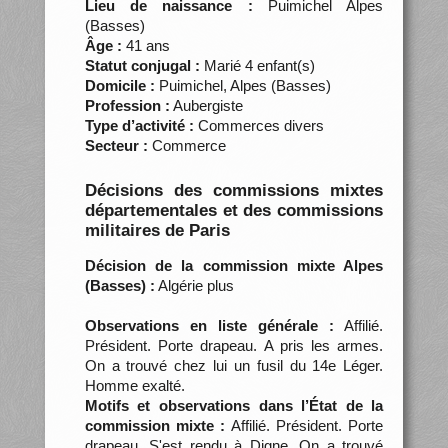
Lieu de naissance :
Puimichel Alpes
(Basses)
Âge :
41 ans
Statut conjugal :
Marié 4 enfant(s)
Domicile :
Puimichel, Alpes (Basses)
Profession :
Aubergiste
Type d’activité :
Commerces divers
Secteur :
Commerce
Décisions des commissions mixtes
départementales et des commissions
militaires de Paris
Décision de la commission mixte Alpes
(Basses) :
Algérie plus
Observations en liste générale :
Affilié.
Président. Porte drapeau. A pris les armes.
On a trouvé chez lui un fusil du 14e Léger.
Homme exalté.
Motifs et observations dans l’État de la
commission mixte :
Affilié. Président. Porte
drapeau. S'est rendu à Digne. On a trouvé