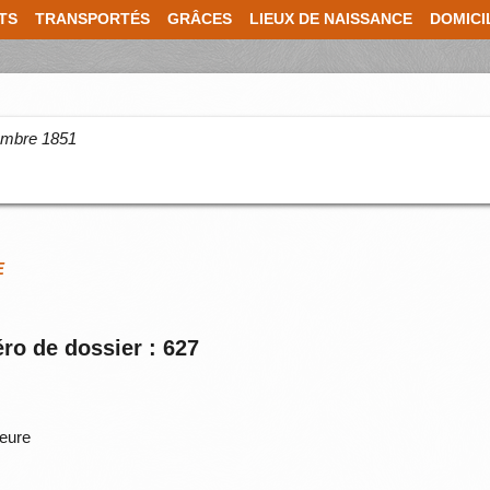
TS
TRANSPORTÉS
GRÂCES
LIEUX DE NAISSANCE
DOMICI
cembre 1851
E
ro de dossier : 627
ieure