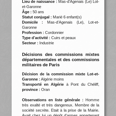
Lieu de naissance :
Mas-d'Agenais (Le) Lot-
et-Garonne
Âge :
50 ans
Statut conjugal :
Marié 6 enfant(s)
Domicile :
Mas-d'Agenais (Le), Lot-et-
Garonne
Profession :
Cordonnier
Type d’activité :
Cuirs et peaux
Secteur :
Industrie
Décisions des commissions mixtes
départementales et des commissions
militaires de Paris
Décision de la commission mixte Lot-et-
Garonne :
Algérie moins
Transporté en Algérie
à Pont du Chéliff,
province :
Oran
Observations en liste générale :
Homme
très exalté et très dangereux. Membre de la
société secrète. Etait à la prise de la Mairie.
Avait chez lui un dépôt d'armes appartenant