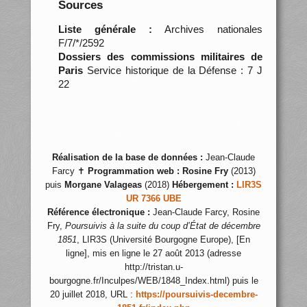
Sources
Liste générale :
Archives nationales
F/7/*/2592
Dossiers des commissions militaires de
Paris
Service historique de la Défense : 7 J
22
Réalisation de la base de données :
Jean-Claude
Farcy ✝
Programmation web :
Rosine Fry
(2013)
puis
Morgane Valageas
(2018)
Hébergement :
LIR3S
UR 7366 UBE
Référence électronique :
Jean-Claude Farcy, Rosine
Fry,
Poursuivis à la suite du coup d’État de décembre
1851
, LIR3S (Université Bourgogne Europe), [En
ligne], mis en ligne le 27 août 2013 (adresse
http://tristan.u-
bourgogne.fr/Inculpes/WEB/1848_Index.html) puis le
20 juillet 2018, URL :
https://poursuivis-decembre-