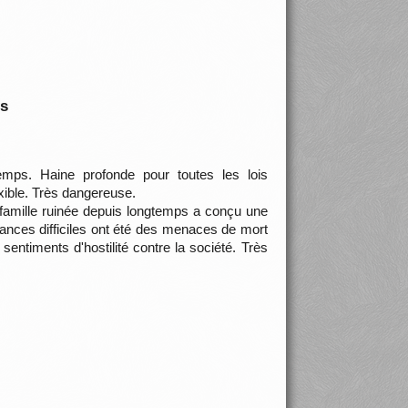
is
emps. Haine profonde pour toutes les lois
exible. Très dangereuse.
 famille ruinée depuis longtemps a conçu une
tances difficiles ont été des menaces de mort
entiments d'hostilité contre la société. Très