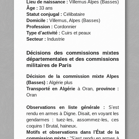
Lieu de naissance :
Villemus Alpes (Basses)
Âge :
33 ans
Statut conjugal :
Célibataire
Domicile :
Villemus, Alpes (Basses)
Profession :
Cordonnier
Type d’activité :
Cuirs et peaux
Secteur :
Industrie
Décisions des commissions mixtes
départementales et des commissions
militaires de Paris
Décision de la commission mixte Alpes
(Basses) :
Algérie plus
Transporté en Algérie
à Oran,
province :
Oran
Observations en liste générale :
S'est
rendu en armes à Digne. Disait, en voyant les
gendarmes : tuez-les, assommez-les, ces
coquins ! Brutal, haineux.
Motifs et observations dans l’État de la
commission mixte :
"S'est rendu en armes à