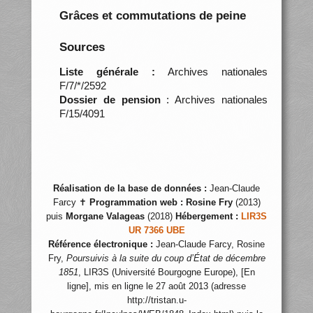
Grâces et commutations de peine
Sources
Liste générale :
Archives nationales
F/7/*/2592
Dossier de pension
: Archives nationales
F/15/4091
Réalisation de la base de données :
Jean-Claude
Farcy ✝
Programmation web :
Rosine Fry
(2013)
puis
Morgane Valageas
(2018)
Hébergement :
LIR3S
UR 7366 UBE
Référence électronique :
Jean-Claude Farcy, Rosine
Fry,
Poursuivis à la suite du coup d’État de décembre
1851
, LIR3S (Université Bourgogne Europe), [En
ligne], mis en ligne le 27 août 2013 (adresse
http://tristan.u-