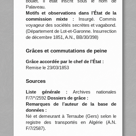
boulet. Il était inscrit sous le nom de
Palaveau.
Motifs et observations dans l’État de la
commission mixte :
Insurgé. Commis
voyageur des sociétés secrètes et vagabond.
(Département de Lot-et-Garonne. Insurrection
de décembre 1851, A.N., BB/30/398)
Grâces et commutations de peine
Grâce accordée par le chef de l’État :
Remise le 23/03/1853
Sources
Liste générale :
Archives nationales
F/7/*/2592
Dossiers de grâce :
Remarques de l’auteur de la base de
données :
Né et demeurant à Terraube (Gers) selon le
registre des transportés en Algérie (A.N.
F/7/2587).