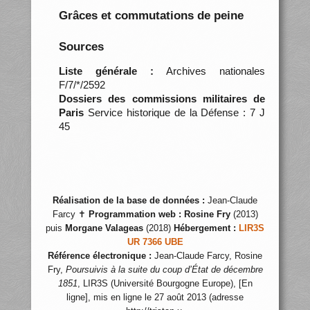
Grâces et commutations de peine
Sources
Liste générale :
Archives nationales
F/7/*/2592
Dossiers des commissions militaires de
Paris
Service historique de la Défense : 7 J
45
Réalisation de la base de données :
Jean-Claude
Farcy ✝
Programmation web :
Rosine Fry
(2013)
puis
Morgane Valageas
(2018)
Hébergement :
LIR3S
UR 7366 UBE
Référence électronique :
Jean-Claude Farcy, Rosine
Fry,
Poursuivis à la suite du coup d’État de décembre
1851
, LIR3S (Université Bourgogne Europe), [En
ligne], mis en ligne le 27 août 2013 (adresse