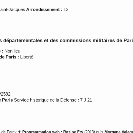
aint-Jacques
Arrondissement :
12
 départementales et des commissions militaires de Par
 :
Non lieu
de Paris :
Liberté
*/2592
e Paris
Service historique de la Défense : 7 J 21
ude Farcy ✝
Programmation web :
Rosine Fry
(2013) puis
Morgane Valag