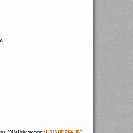
is
eas
(2018)
Hébergement :
LIR3S UR 7366 UBE